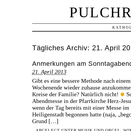
PULCHR
KATHOL
Tägliches Archiv:
21. April 2
Anmerkungen am Sonntagaben
21. April 2013
Gibt es eine bessere Methode nach einem
Wochenende wieder zuhause anzukommen
Kreise der Familie? Natürlich nicht!
So
Abendmesse in der Pfarrkirche Herz-Jes
wenn der Tag bereits mit einer Messe im
Heiligenstadt begonnen hatte (naja, „be
Grund […]
ABGELEGT UNTER
MUSIK UND ORGEL
,
WI