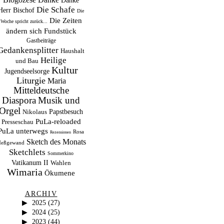
Danke
Die Schafe
Herr Bischof
Die
Die Zeiten
Woche spricht zurück...
ändern sich
Fundstück
Gastbeiträge
Gedankensplitter
Haushalt
Heilige
und Bau
Kultur
Jugendseelsorge
Liturgie
Maria
Mitteldeutsche
Musik und
Diaspora
Orgel
Papstbesuch
Nikolaus
PuLa-reloaded
Presseschau
PuLa unterwegs
Rosa
Rezensionen
Sketch des Monats
eßgewand
Sketchlets
Sommerkino
Vatikanum II
Wahlen
Wimaria
Ökumene
ARCHIV
2025
(27)
2024
(25)
2023
(44)