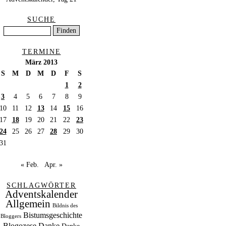
SUCHE
TERMINE
März 2013
S
M
D
M
D
F
S
1
2
3
4
5
6
7
8
9
10
11
12
13
14
15
16
17
18
19
20
21
22
23
24
25
26
27
28
29
30
31
« Feb.
Apr. »
SCHLAGWÖRTER
Adventskalender
Allgemein
Bildnis des
Bistumsgeschichte
Bloggers
Blogozese
Danke