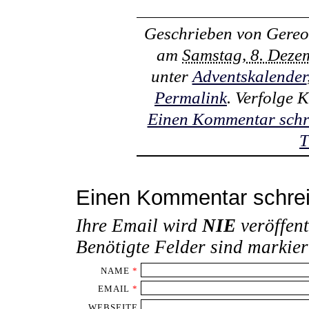
Geschrieben von
Gereo
am
Samstag, 8. Deze
unter
Adventskalender
Permalink
. Verfolge
Einen Kommentar schr
T
Einen Kommentar schre
Ihre Email wird
NIE
veröffent
Benötigte Felder sind markie
NAME
*
EMAIL
*
WEBSEITE