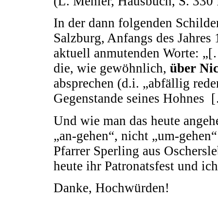
(L. Mehler, Hausbuch, S. 330 f
In der dann folgenden Schilde
Salzburg, Anfangs des Jahres 1
aktuell anmutenden Worte: „[
die, wie gewöhnlich,
über Nic
absprechen (d.i. „abfällig re
Gegenstande seines Hohnes [
Und wie man das heute angehe
„an-gehen“, nicht „um-gehen
Pfarrer Sperling aus Oschersl
heute ihr Patronatsfest und ic
Danke, Hochwürden!