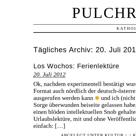
PULCHR
KATHOL
Tägliches Archiv:
20. Juli 20
Los Wochos: Ferienlektüre
20. Juli 2012
Ok, nachdem experimentell bestätigt wu
Format auch nördlich der deutsch-österr
ausgerufen werden kann
und ich (nicht
Sorge überwunden beiseite gelassen habe,
einen blöden intellektuellen Snob gehalt
Urlaubslektüre, mit und ohne Veröffentli
einfach: […]
ABGELEGT UNTER
KULTUR
|
|
K