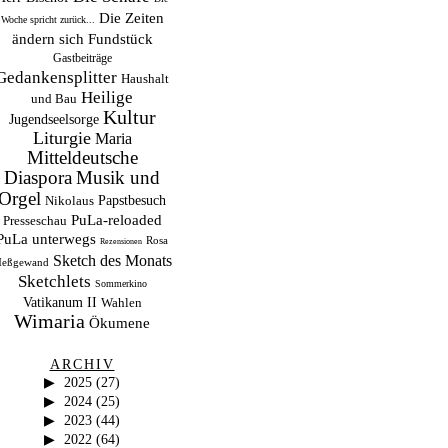
Die Zeiten
Woche spricht zurück...
ändern sich
Fundstück
Gastbeiträge
Gedankensplitter
Haushalt
Heilige
und Bau
Kultur
Jugendseelsorge
Liturgie
Maria
Mitteldeutsche
Musik und
Diaspora
Orgel
Papstbesuch
Nikolaus
PuLa-reloaded
Presseschau
PuLa unterwegs
Rosa
Rezensionen
Sketch des Monats
eßgewand
Sketchlets
Sommerkino
Vatikanum II
Wahlen
Wimaria
Ökumene
ARCHIV
2025
(27)
2024
(25)
2023
(44)
2022
(64)