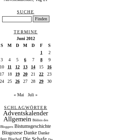
SUCHE
TERMINE
Juni 2012
S
M
D
M
D
F
S
1
2
3
4
5
6
7
8
9
10
11
12
13
14
15
16
17
18
19
20
21
22
23
24
25
26
27
28
29
30
« Mai
Juli »
SCHLAGWÖRTER
Adventskalender
Allgemein
Bildnis des
Bistumsgeschichte
Bloggers
Blogozese
Danke
Danke
Die Schafe
Herr Bischof
Die