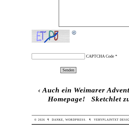
CAPTCHA Code
*
‹
Auch ein Weimarer Advent
Homepage!
Sketchlet 
© 2026
¶
DANKE,
WORDPRESS
.
¶
VERYPLAINTXT
DESI