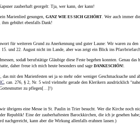
apsner zauberhaft georgelt: Tja, wer kann, der kann!
ein Marienlied gesungen,
. Wer auch immer die
GANZ WIE ES SICH GEHÖRT
), ihm gebührt ebenfalls Dank!
chwort für weiteren Grund zu Anerkennung und guter Laune: Wir waren zu den l
. und 22. August nicht im Lande, aber was zeigt ein Blick ins Pfarrbriefarc
messen, sodaß berufstätige Gläubige diese Feste begehen konnten. Genau das h
pt hatte, daher freue ich mich heute besonders und sage
.
DANKESCHÖN!
t, das mit den Marienfesten sei ja so mehr oder weniger Geschmacksache und a
IC
, can. 276, § 2, Nr. 5 wird vielmehr gerade den Klerikern ausdrücklich “nah
 Gottesmutter zu pflegen[…]!)
r übrigens eine Messe in St. Paulin in Trier besucht. Wer die Kirche noch nich
der Republik! Eine der zauberhaftesten Barockkirchen, die ich je gesehen habe
rd nachgereicht, kann aber die Wirkung allenfalls erahnen lassen.)