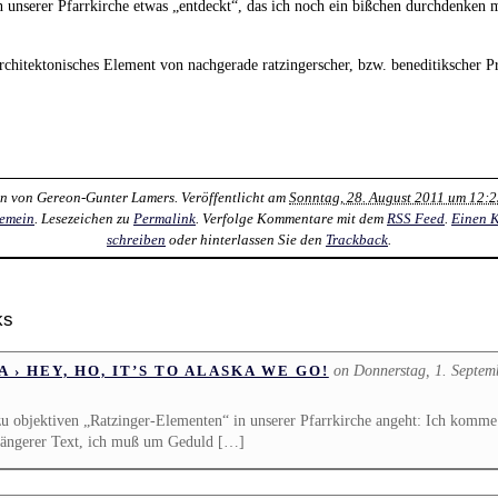
n unserer Pfarrkirche etwas „entdeckt“, das ich noch ein bißchen durchdenken 
architektonisches Element von nachgerade ratzingerscher, bzw. beneditikscher 
en von
Gereon-Gunter Lamers
. Veröffentlicht am
Sonntag, 28. August 2011 um 12:
gemein
. Lesezeichen zu
Permalink
. Verfolge Kommentare mit dem
RSS Feed
.
Einen 
schreiben
oder hinterlassen Sie den
Trackback
.
ks
on Donnerstag, 1. Septem
 › HEY, HO, IT’S TO ALASKA WE GO!
u objektiven „Ratzinger-Elementen“ in unserer Pfarrkirche angeht: Ich komme
 längerer Text, ich muß um Geduld […]