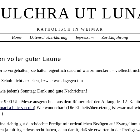
PULCHRA UT LUN
KATHOLISCH IN WEIMAR
Home
Datenschutzerklärung
Impressum
Zur Einführung
n voller guter Laune
gerne vorgehalten, sie hätten eigentlich dauernd was zu meckern – vielleicht n
 Schuh nicht anziehen, bzw. etwas dagegen tun.
wie jedem) Sonntag: Dank und gute Nachrichten!
der 9.00 Uhr Messe ausgerechnet aus dem Römerbrief den Anfang des 12. Kapite
mari a huic saeculo
) Wie wunderbar! (Die Einheitsübersetzung ist zwar mal wie
)
ne richtig gut durchdachte Predigt mit ordentlichen Bezügen auf Evangelium u
n ja mit irgendwas recht haben, dann damit, daß sie erwarten in der Predigt w