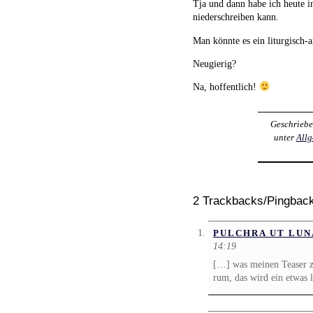
Tja und dann habe ich heute i
niederschreiben kann.
Man könnte es ein liturgisch-
Neugierig?
Na, hoffentlich!
Geschrieb
unter
All
2 Trackbacks/Pingbac
PULCHRA UT LUNA
14:19
[…] was meinen Teaser z
rum, das wird ein etwas