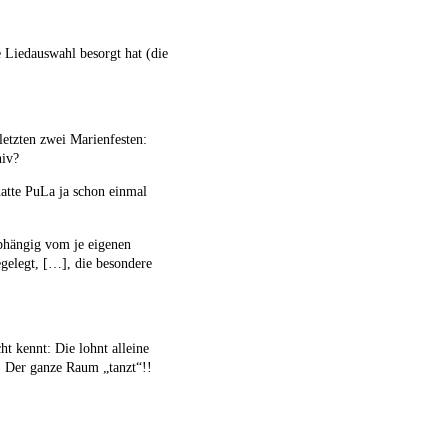
 Liedauswahl besorgt hat (die
etzten zwei Marienfesten:
hiv?
atte PuLa ja schon einmal
bhängig vom je eigenen
egelegt, […], die besondere
t kennt: Die lohnt alleine
; Der ganze Raum „tanzt“!!