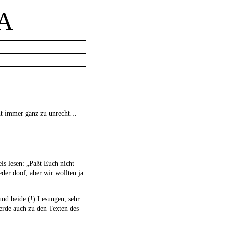
A
icht immer ganz zu unrecht…
ls lesen: „Paßt Euch nicht
der doof, aber wir wollten ja
nd beide (!) Lesungen, sehr
erde auch zu den Texten des