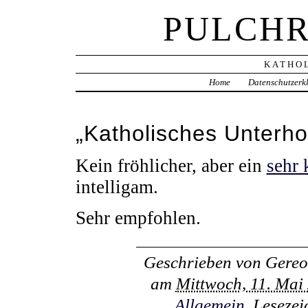
PULCHR
KATHOL
Home
Datenschutzerk
„Katholisches Unterho
Kein fröhlicher, aber ein
sehr 
intelligam.
Sehr empfohlen.
Geschrieben von
Gereo
am
Mittwoch, 11. Mai
Allgemein
. Leseze