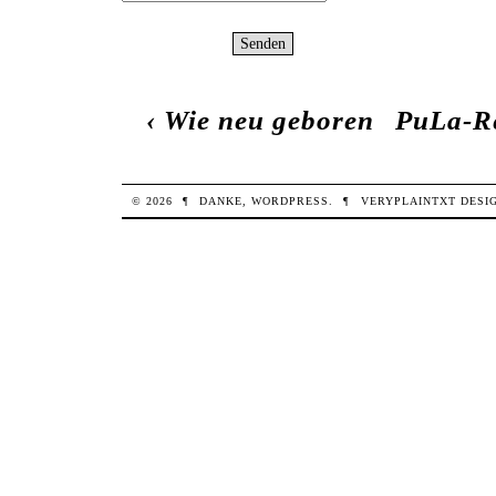
‹
Wie neu geboren
PuLa-Re
© 2026
¶
DANKE,
WORDPRESS
.
¶
VERYPLAINTXT
DESI