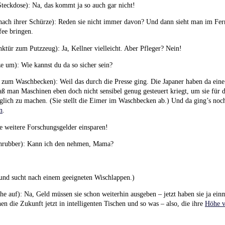
 Steckdose): Na, das kommt ja so auch gar nicht!
e nach ihrer Schürze): Reden sie nicht immer davon? Und dann sieht man im F
fee bringen.
anktür zum Putzzeug): Ja, Kellner vielleicht. Aber Pfleger? Nein!
ze um): Wie kannst du da so sicher sein?
zum Waschbecken): Weil das durch die Presse ging. Die Japaner haben da ein
aß man Maschinen eben doch nicht sensibel genug gesteuert kriegt, um sie fü
glich zu machen. (Sie stellt die Eimer im Waschbecken ab.) Und da ging’s noc
n
.
ie weitere Forschungsgelder einsparen!
hrubber): Kann ich den nehmen, Mama?
und sucht nach einem geeigneten Wischlappen.)
che auf): Na, Geld müssen sie schon weiterhin ausgeben – jetzt haben sie ja einm
hen die Zukunft jetzt in intelligenten Tischen und so was – also, die ihre
Höhe v