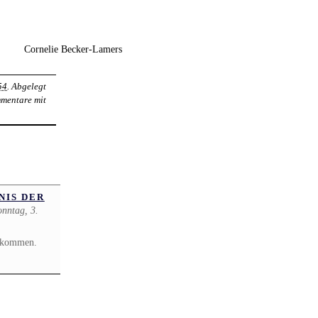
Cornelie Becker-Lamers
54
. Abgelegt
mmentare mit
S DER B
onntag, 3.
gekommen.