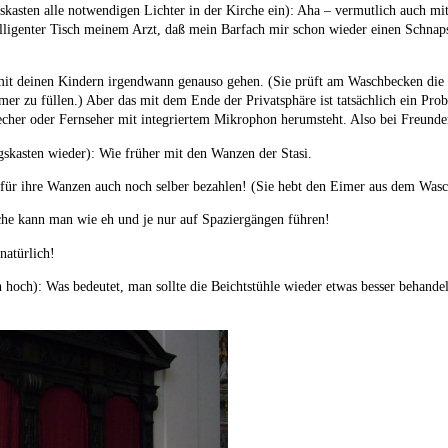
skasten alle notwendigen Lichter in der Kirche ein): Aha – vermutlich auch m
elligenter Tisch meinem Arzt, daß mein Barfach mir schon wieder einen Schna
!
s mit deinen Kindern irgendwann genauso gehen. (Sie prüft am Waschbecken di
er zu füllen.) Aber das mit dem Ende der Privatsphäre ist tatsächlich ein Prob
her oder Fernseher mit integriertem Mikrophon herumsteht. Also bei Freunden
gskasten wieder): Wie früher mit den Wanzen der Stasi.
 für ihre Wanzen auch noch selber bezahlen! (Sie hebt den Eimer aus dem Was
che kann man wie eh und je nur auf Spaziergängen führen!
natürlich!
 hoch): Was bedeutet, man sollte die Beichtstühle wieder etwas besser behandel