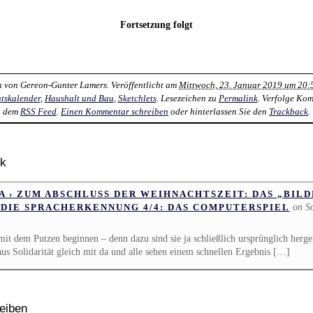
Fortsetzung folgt
n von
Gereon-Gunter Lamers
. Veröffentlicht am
Mittwoch, 23. Januar 2019 um 20:
tskalender
,
Haushalt und Bau
,
Sketchlets
. Lesezeichen zu
Permalink
. Verfolge Ko
dem
RSS Feed
.
Einen Kommentar schreiben
oder hinterlassen Sie den
Trackback
.
ck
 › ZUM ABSCHLUSS DER WEIHNACHTSZEIT: DAS „BILDNI
on S
DIE SPRACHERKENNUNG 4/4: DAS COMPUTERSPIEL
it dem Putzen beginnen – denn dazu sind sie ja schließlich ursprünglich her
us Solidarität gleich mit da und alle sehen einem schnellen Ergebnis […]
eiben