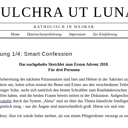
PULCHRA UT LUN
KATHOLISCH IN WEIMAR
Home
Datenschutzerklärung
Impressum
Zur Einführung
ung 1/4: Smart Confession
Das nachgeholte Sketchlet zum Ersten Advent 2018.
Für drei Personen
rbereitung des nächsten Putzeinsatzes sind Ines und Helene in der Sakristei zu
chürze um, holen schon einmal die Besen und Eimer aus den verschiedenen Tei
hsiger Sohn, sucht sich natürlich den besten Schrubber zum Kniebänkewischen a
fen haben, sind die beiden Frauen bereits mitten in der Diskussion. Aufgeschr
transfer
durch das System „Alexa“ sind sie über das Thema künstliche Intellig
gentlich einig – nur die Ängste sind unterschiedlich groß. Hören wir mal rein.
os): Also ich würde lieber sterben, als von einem Pflegeroboter versorgt zu w