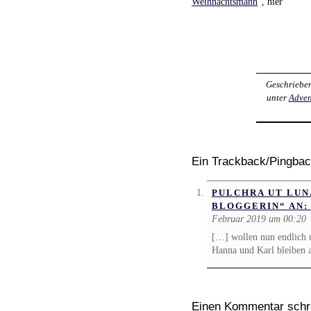
Weihnachtsmann
“, hier
Geschriebe
unter
Adven
Ein Trackback/Pingba
PULCHRA UT LUNA
LOGGERIN“ AN: 
Februar 2019 um 00:20
[…] wollen nun endlich m
Hanna und Karl bleiben a
Einen Kommentar schr