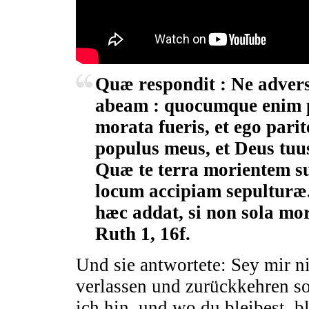
Quæ respondit : Ne advers
abeam : quocumque enim p
morata fueris, et ego pari
populus meus, et Deus tuu
Quæ te terra morientem sus
locum accipiam sepulturæ.
hæc addat, si non sola mor
Ruth 1, 16f.
Und sie antwortete: Sey mir ni
verlassen und zurückkehren so
ich hin, und wo du bleibest, b