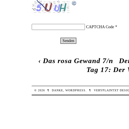
CAPTCHA Code
*
‹
Das rosa Gewand 7/n
De
Tag 17: Der
© 2026
¶
DANKE,
WORDPRESS
.
¶
VERYPLAINTXT
DESI