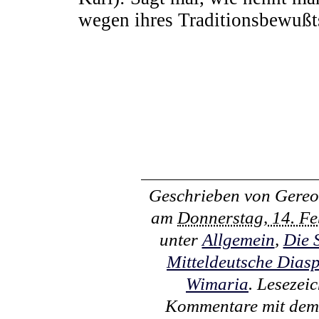
wegen ihres Traditionsbewußts
Geschrieben von
Gereo
am
Donnerstag, 14. F
unter
Allgemein
,
Die 
Mitteldeutsche Dias
Wimaria
. Lesezei
Kommentare mit de