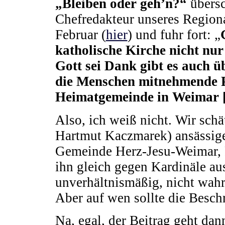
„Bleiben oder geh’n?“
übersc
Chefredakteur unseres Region
Februar (
hier
) und fuhr fort: „
katholische Kirche nicht nu
Gott sei Dank gibt es auch 
die Menschen mitnehmende P
Heimatgemeinde in Weimar 
Also, ich weiß nicht. Wir sch
Hartmut Kaczmarek) ansässige
Gemeinde Herz-Jesu-Weimar, Pf
ihn gleich gegen Kardinäle au
unverhältnismäßig, nicht wah
Aber auf wen sollte die Besc
Na, egal, der Beitrag geht da