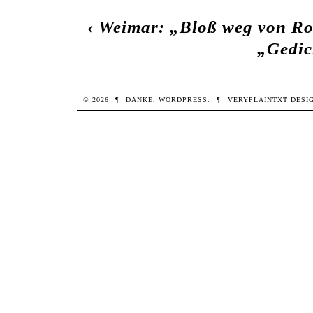
‹
Weimar: „Bloß weg von R
„Gedic
© 2026
¶
DANKE,
WORDPRESS
.
¶
VERYPLAINTXT
DESI