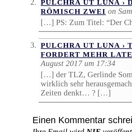
PULCHRA UT LUNA › 
on Sam
RÖMISCH ZWEI
[…] PS: Zum Titel: “Der Ch
PULCHRA UT LUNA › 
FORDERT MEHR LAT
August 2017 um 17:34
[…] der TLZ, Gerlinde Som
wirklich sehr herausgemach
Zeiten denkt… ? […]
Einen Kommentar schre
Ihre Email wird
NIE
veröffent