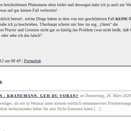
nen beschriebenen Phänomene eben leider und deswegen habe ich ja auch zur W
was auf gar keinen Fall verbreitet!
cklich betont!, solche Dinge haben in dem von mir geschilderten Fall
R
KEINE
be ich ja beschrieben. Überhaupt scheint mir hier im sog. „Osten“ die
on Pfarrer und Gremien nicht gar so häufig das Problem (was nicht heißt, daß
oder sehe ich das falsch?
012 um 08:49
|
Permalink
ck
on Donnerstag, 26. März 202
A › KRANEMANN, GEH DU VORAN?
eniger, als wir in Weimar unter keinem wirklich nennenswerten Priestermange
xplizit herbeizureden lieber für sein Nicht-Eintreten beten […]