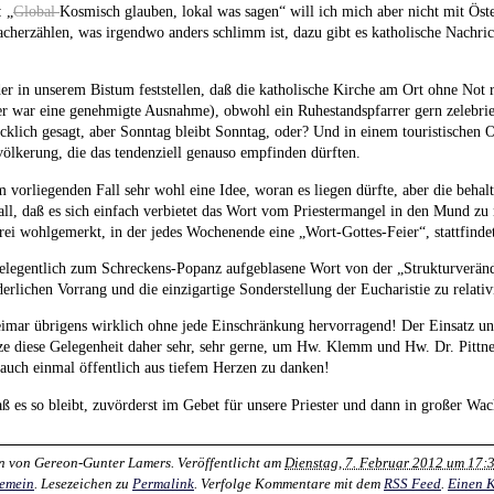
 „
Global
Kosmisch glauben, lokal was sagen“ will ich mich aber nicht mit Öst
cherzählen, was irgendwo anders schlimm ist, dazu gibt es katholische Nachri
er in unserem Bistum feststellen, daß die katholische Kirche am Ort ohne No
ier war eine genehmigte Ausnahme), obwohl ein Ruhestandspfarrer gern zelebrier
cklich gesagt, aber Sonntag bleibt Sonntag, oder? Und in einem touristischen 
ölkerung, die das tendenziell genauso empfinden dürften.
m vorliegenden Fall sehr wohl eine Idee, woran es liegen dürfte, aber die behalt
Fall, daß es sich einfach verbietet das Wort vom Priestermangel in den Mund zu
rei wohlgemerkt, in der jedes Wochenende eine „Wort-Gottes-Feier“, stattfindet
legentlich zum Schreckens-Popanz aufgeblasene Wort von der „Strukturverän
rlichen Vorrang und die einzigartige Sonderstellung der Eucharistie zu relativ
eimar übrigens wirklich ohne jede Einschränkung hervorragend! Der Einsatz uns
e diese Gelegenheit daher sehr, sehr gerne, um Hw. Klemm und Hw. Dr. Pittner
 auch einmal öffentlich aus tiefem Herzen zu danken!
aß es so bleibt, zuvörderst im Gebet für unsere Priester und dann in großer Wa
n von
Gereon-Gunter Lamers
. Veröffentlicht am
Dienstag, 7. Februar 2012 um 17:
gemein
. Lesezeichen zu
Permalink
. Verfolge Kommentare mit dem
RSS Feed
.
Einen 