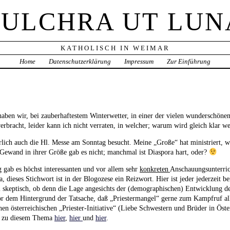
PULCHRA UT LUN
KATHOLISCH IN WEIMAR
Home
Datenschutzerklärung
Impressum
Zur Einführung
ben wir, bei zauberhaftestem Winterwetter, in einer der vielen wunderschönen
erbracht, leider kann ich nicht verraten, in welcher; warum wird gleich klar w
ürlich auch die Hl. Messe am Sonntag besucht. Meine „Große“ hat ministriert, w
 Gewand in ihrer Größe gab es nicht; manchmal ist Diaspora hart, oder?
ab es höchst interessanten und vor allem sehr
konkreten
Anschauungsunterri
a, dieses Stichwort ist in der Blogozese ein Reizwort. Hier ist jeder jederzeit b
l skeptisch, ob denn die Lage angesichts der (demographischen) Entwicklung d
 vor dem Hintergrund der Tatsache, daß „Priestermangel“ gerne zum Kampfruf a
hen österreichischen „Priester-Initiative“ (Liebe Schwestern und Brüder in Öst
es zu diesem Thema
hier
,
hier
und
hier
.