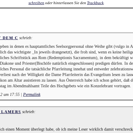
schreiben
oder hinterlassen Sie den
Trackback
.
schrieb:
T DEM C
geben in denen es hauptamtliches Seelsorgpersonal ohne Weihe gibt (vulgo in
h das wichtigste _In jeweils drangesetzt), die froh sind, wenn es keine heilig
gliches Schriftstück aus Rom (Redemptionis Sacramentum), in dem bekräftigt w
 Diakone und Priester(Bischöfe natürlich eingeschlossen) predigen dürfen. In d
lches Personal die tatsächliche Pfarrleitung innehat und entweder zelebrationswi
erliest nach der Willigkeit die Dame Pfarrleiterin das Evangelium lesen zu lass
kon am Altar assistieren zu lassen. Aus Österreich habe ich schon gehört, daß d
tag im Abendmahlsamt Teile des Hochgebets wie ein Konzelebrant vortragen.
12 um 17:55
|
Permalink
schrieb:
 LAMERS
ich einen Moment überlegt habe, ob ich meine Leser wirklich damit verschrec