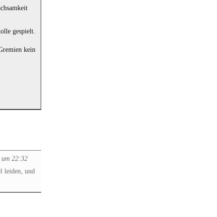
achsamkeit
olle gespielt.
 Gremien kein
0 um 22:32
l leiden, und