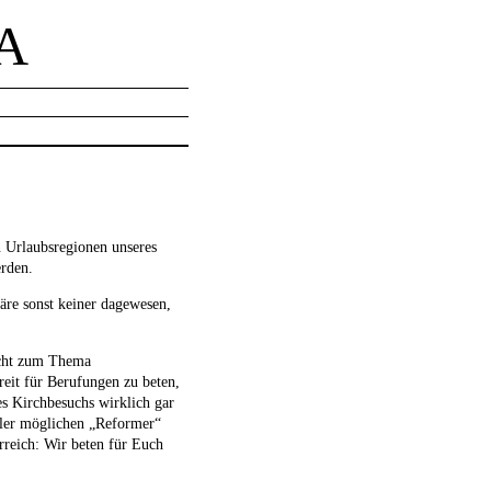
A
 Urlaubsregionen unseres
erden.
äre sonst keiner dagewesen,
cht zum Thema
ereit für Berufungen zu beten,
es Kirchbesuchs wirklich gar
ller möglichen „Reformer“
erreich: Wir beten für Euch