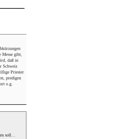
 Abkürzungen
e Messe gibt,
ird, daß in
er Schweiz
llige Priester
en, predigen
ort o.g.
ken soll…