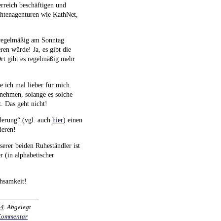
erreich beschäftigen und
chtenagenturen wie KathNet,
t regelmäßig am Sonntag
en würde! Ja, es gibt die
Ort gibt es regelmäßig mehr
e ich mal lieber für mich.
 nehmen, solange es solche
. Das geht nicht!
derung“ (vgl. auch
hier
) einen
ieren!
erer beiden Ruheständler ist
 (in alphabetischer
chsamkeit!
34
. Abgelegt
Kommentar