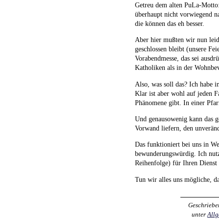
Getreu dem alten PuLa-Motto:
überhaupt nicht vorwiegend na
die können das eh besser.
Aber hier mußten wir nun leid
geschlossen bleibt (unsere Fe
Vorabendmesse, das sei ausdrü
Katholiken als in der Wohnbev
Also, was soll das? Ich habe i
Klar ist aber wohl auf jeden 
Phänomene gibt. In einer Pfar
Und genausowenig kann das ge
Vorwand liefern, den unverände
Das funktioniert bei uns in W
bewunderungswürdig. Ich nutz
Reihenfolge) für Ihren Dienst
Tun wir alles uns mögliche, d
Geschriebe
unter
All