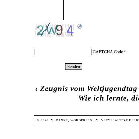
CAPTCHA Code
*
‹
Zeugnis vom Weltjugendtag
Wie ich lernte, d
© 2026
¶
DANKE,
WORDPRESS
.
¶
VERYPLAINTXT
DESI