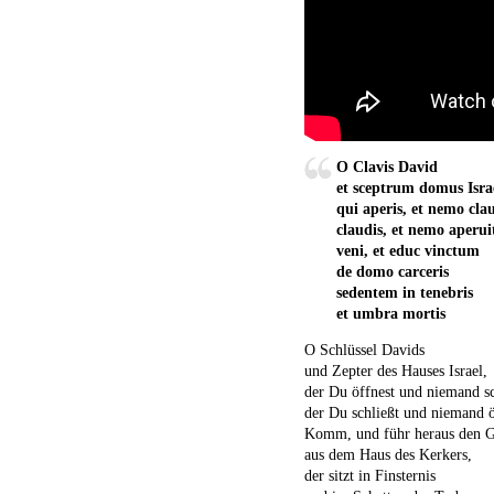
O Clavis David
et sceptrum domus Isra
qui aperis, et nemo cla
claudis, et nemo aperui
veni, et educ vinctum
de domo carceris
sedentem in tenebris
et umbra mortis
O Schlüssel Davids
und Zepter des Hauses Israel,
der Du öffnest und niemand sc
der Du schließt und niemand ö
Komm, und führ heraus den G
aus dem Haus des Kerkers,
der sitzt in Finsternis