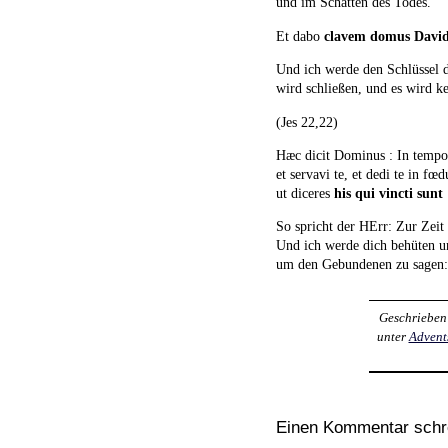
und im Schatten des Todes.
Et dabo
clavem domus Davi
Und ich werde den Schlüssel d
wird schließen, und es wird ke
(Jes 22,22)
Hæc dicit Dominus : In tempore 
et servavi te, et dedi te in fœd
ut diceres
his qui vincti sunt
So spricht der HErr: Zur Zeit
Und ich werde dich behüten un
um den Gebundenen zu sagen: G
Geschrieben
unter
Advent
Einen Kommentar schr