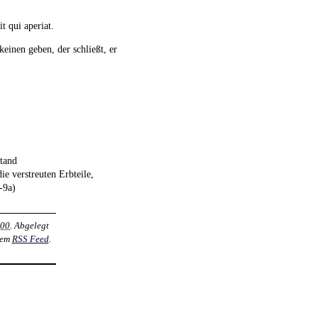
it qui aperiat.
einen geben, der schließt, er
stand
e verstreuten Erbteile,
-9a)
:00
. Abgelegt
dem
RSS Feed
.