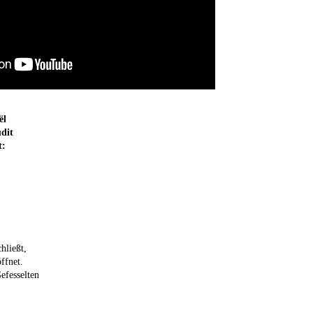
ël
udit
t:
hließt,
ffnet.
efesselten