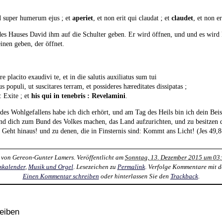
d
super humerum ejus ; et
aperiet
, et non erit qui claudat ; et
claudet
, et non er
es Hauses David ihm auf die Schulter geben. Er wird öffnen, und und es wird k
inen geben, der öffnet.
placito exaudivi te, et in die salutis auxiliatus sum tui
us populi, ut suscitares terram, et possideres hæreditates dissipatas ;
: Exite ; et
his qui in tenebris : Revelamini
.
 des Wohlgefallens habe ich dich erhört, und am Tag des Heils bin ich dein Bei
d dich zum Bund des Volkes machen, das Land aufzurichten, und zu besitzen di
eht hinaus! und zu denen, die in Finsternis sind: Kommt ans Licht! (Jes 49,8
 von
Gereon-Gunter Lamers
. Veröffentlicht am
Sonntag, 13. Dezember 2015 um 03
skalender
,
Musik und Orgel
. Lesezeichen zu
Permalink
. Verfolge Kommentare mit 
Einen Kommentar schreiben
oder hinterlassen Sie den
Trackback
.
eiben