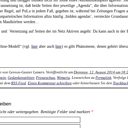
aussetzung ist, daß beide Seiten ihre jeweilige „Agenda“, die über Information
der Regel, auf PuLa in jedem Fall, gegeben ist, während bei Zeitungen Fragen a
unparteiischen Information allzu häufig ‚hidden agendas‘, versteckte Grundausr
nen Maulkörben werden…
nd Vernetzung auf Seiten der im Netz Aktiven angeht: Da kann auch in der 
nchise-Modell“ (vgl.
hier
aber auch
hier
) es gibt Phänomene, denen gehört überal
n von
Gereon-Gunter Lamers
. Veröffentlicht am
Dienstag, 12. August 2014 um 18:
mein
,
Gedankensplitter
,
Presseschau
,
Wimaria
. Lesezeichen zu
Permalink
. Verfolg
mit dem
RSS Feed
.
Einen Kommentar schreiben
oder hinterlassen Sie den
Trackbac
eiben
licht oder weitergegeben. Benötigte Felder sind markiert
*