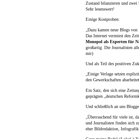
Zustand bilanzieren und zwei 
Sehr lesenswert!
Einige Kostproben:
„Dazu kamen neue Blogs von F
Das Internet vermiest den Zeit
Monopol als Experten für N
großartig. Die Journalisten a
mir)
Und als Teil des positiven Zuk
„Einige Verlage setzen explizi
den Gewerkschaften abarbeitet
Ein Satz, den sich eine Zeitu
geprägten „deutschen Reformk
Und schließlich an uns Blogger
„Überraschend für viele ist, d
und Journalisten finden sich
eher Bildredaktion, Infografik
Ganz meine Rede! (Lokal-) Ze