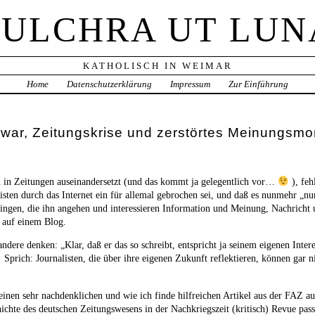
PULCHRA UT LUN
KATHOLISCH IN WEIMAR
Home
Datenschutzerklärung
Impressum
Zur Einführung
war, Zeitungskrise und zerstörtes Meinungsmo
 in Zeitungen auseinandersetzt (und das kommt ja gelegentlich vor…
), feh
ten durch das Internet ein für allemal gebrochen sei, und daß es nunmehr „nu
Dingen, die ihn angehen und interessieren Information und Meinung, Nachrich
. auf einem Blog.
ndere denken: „Klar, daß er das so schreibt, entspricht ja seinem eigenen Inter
! Sprich: Journalisten, die über ihre eigenen Zukunft reflektieren, können gar 
einen sehr nachdenklichen und wie ich finde hilfreichen Artikel aus der FAZ
ichte des deutschen Zeitungswesens in der Nachkriegszeit (kritisch) Revue pass