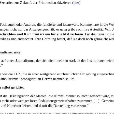
Szenarien zur Zukunft der Printmedien skizzieren (
hier
).
achleuten oder Autoren, die fundierte und lesenswerte Kommentare in die Wel
ungen nicht nur das Anzeigengeschäft, es untergräbt auch ihre Autorität.
Wir J
achrichten und Kommentare ein für alle Mal verloren.
Für die Leser ist di
llerdings sind entmachtet. Ihre Hoffnung bleibt, daß sie doch noch gebraucht 
unftsszenarios:
t auf einen Journalismus, der sich nicht mehr so stark an den Institutionen wie 
.“
ng wie die TLZ, die in einer weitgehend entchristlichten Umgebung ausgerechne
atholizismus“ propagiert, zu Herzen nehmen sollte!
 selbst gerichtet:
aß die Desintegration der Medien, die durchs Internet so leicht gemacht wird, 
 zu mehr oder weniger losen Redaktionsgemeinschaften zusammen […]. Gemeins
 und Korrektur leisten und damit die Darstellung verbessern.“
itung und Blogger müssen nicht im Sinne eines Nullsummenspiels agieren! Sie