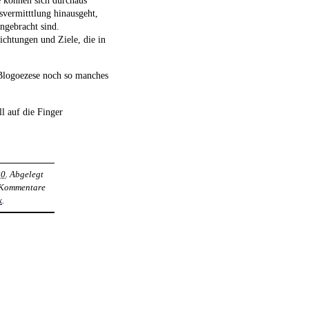
svermitttlung hinausgeht,
ngebracht sind.
ichtungen und Ziele, die in
Blogoezese noch so manches
l auf die Finger
20
. Abgelegt
e Kommentare
k
.