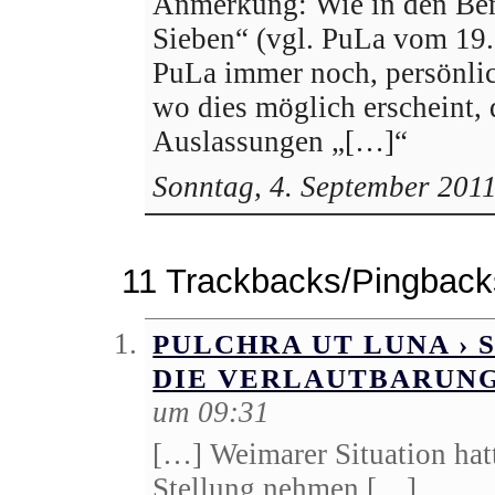
Anmerkung: Wie in den Be
Sieben“ (vgl. PuLa vom 19. 
PuLa immer noch, persönlic
wo dies möglich erscheint, 
Auslassungen „[…]“
Sonntag, 4. September 201
11 Trackbacks/Pingback
PULCHRA UT LUNA › 
DIE VERLAUTBARUN
um 09:31
[…] Weimarer Situation hatt
Stellung nehmen […]